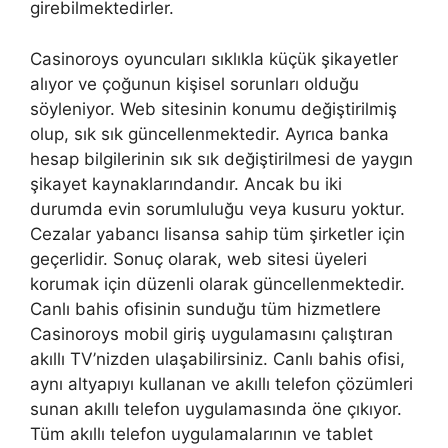
girebilmektedirler.
Casinoroys oyuncuları sıklıkla küçük şikayetler
alıyor ve çoğunun kişisel sorunları olduğu
söyleniyor. Web sitesinin konumu değiştirilmiş
olup, sık sık güncellenmektedir. Ayrıca banka
hesap bilgilerinin sık sık değiştirilmesi de yaygın
şikayet kaynaklarındandır. Ancak bu iki
durumda evin sorumluluğu veya kusuru yoktur.
Cezalar yabancı lisansa sahip tüm şirketler için
geçerlidir. Sonuç olarak, web sitesi üyeleri
korumak için düzenli olarak güncellenmektedir.
Canlı bahis ofisinin sunduğu tüm hizmetlere
Casinoroys mobil giriş uygulamasını çalıştıran
akıllı TV’nizden ulaşabilirsiniz. Canlı bahis ofisi,
aynı altyapıyı kullanan ve akıllı telefon çözümleri
sunan akıllı telefon uygulamasında öne çıkıyor.
Tüm akıllı telefon uygulamalarının ve tablet