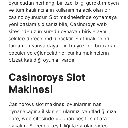
oyuncudan herhangi bir özel bilgi gerektirmeyen
ve tüm katılımcıların kullanımına açık olan bir
casino oyunudur. Slot makinelerinde oynamaya
yeni başlamış olsanız bile, Casinoroys web
sitesinde uzun süredir oynayan biriyle aynı
şekilde derecelendirilecektir. Slot makineleri
tamamen şansa dayalıdır, bu yüzden bu kadar
popüler ve eğlencelidirler çünkü makinelerin
bizzat katıldığı oyunlar vardır.
Casinoroys Slot
Makinesi
Casinoroys slot makinesi oyunlarının nasıl
oynanacağına ilişkin sorularınızı yanıtladığımıza
göre, web sitesinde bulunan çeşitli slotlara
bakalım. Seçenek çeşitliliği fazla olan video