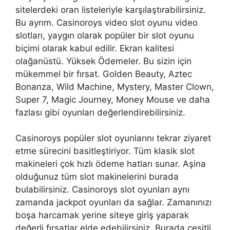
sitelerdeki oran listeleriyle karşılaştırabilirsiniz.
Bu ayrım. Casinoroys video slot oyunu video
slotları, yaygın olarak popüler bir slot oyunu
biçimi olarak kabul edilir. Ekran kalitesi
olağanüstü. Yüksek Ödemeler. Bu sizin için
mükemmel bir fırsat. Golden Beauty, Aztec
Bonanza, Wild Machine, Mystery, Master Clown,
Super 7, Magic Journey, Money Mouse ve daha
fazlası gibi oyunları değerlendirebilirsiniz.
Casinoroys popüler slot oyunlarını tekrar ziyaret
etme sürecini basitleştiriyor. Tüm klasik slot
makineleri çok hızlı ödeme hatları sunar. Aşina
olduğunuz tüm slot makinelerini burada
bulabilirsiniz. Casinoroys slot oyunları aynı
zamanda jackpot oyunları da sağlar. Zamanınızı
boşa harcamak yerine siteye giriş yaparak
değerli fırsatlar elde edebilirsiniz. Burada çeşitli