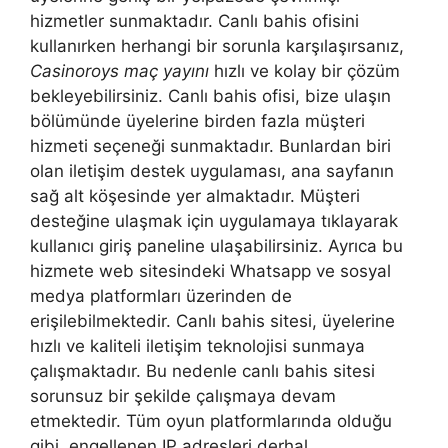
hizmetler sunmaktadır. Canlı bahis ofisini
kullanırken herhangi bir sorunla karşılaşırsanız,
Casinoroys maç yayını
hızlı ve kolay bir çözüm
bekleyebilirsiniz. Canlı bahis ofisi, bize ulaşın
bölümünde üyelerine birden fazla müşteri
hizmeti seçeneği sunmaktadır. Bunlardan biri
olan iletişim destek uygulaması, ana sayfanın
sağ alt köşesinde yer almaktadır. Müşteri
desteğine ulaşmak için uygulamaya tıklayarak
kullanıcı giriş paneline ulaşabilirsiniz. Ayrıca bu
hizmete web sitesindeki Whatsapp ve sosyal
medya platformları üzerinden de
erişilebilmektedir. Canlı bahis sitesi, üyelerine
hızlı ve kaliteli iletişim teknolojisi sunmaya
çalışmaktadır. Bu nedenle canlı bahis sitesi
sorunsuz bir şekilde çalışmaya devam
etmektedir. Tüm oyun platformlarında olduğu
gibi, engellenen IP adresleri derhal