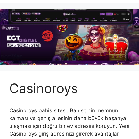
Casinoroys
Casinoroys bahis sitesi. Bahisçinin memnun
kalması ve geniş ailesinin daha büyük başarıya
ulaşması için doğru bir ev adresini koruyun. Yeni
Casinoroys giriş adresinizi girerek avantajlar