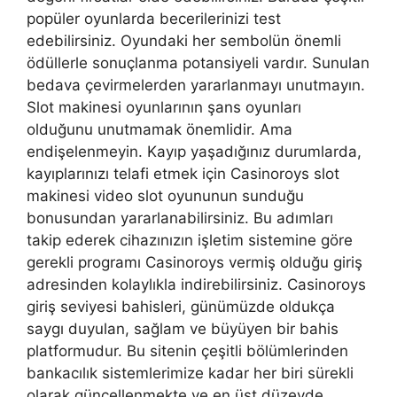
popüler oyunlarda becerilerinizi test
edebilirsiniz. Oyundaki her sembolün önemli
ödüllerle sonuçlanma potansiyeli vardır. Sunulan
bedava çevirmelerden yararlanmayı unutmayın.
Slot makinesi oyunlarının şans oyunları
olduğunu unutmamak önemlidir. Ama
endişelenmeyin. Kayıp yaşadığınız durumlarda,
kayıplarınızı telafi etmek için Casinoroys slot
makinesi video slot oyununun sunduğu
bonusundan yararlanabilirsiniz. Bu adımları
takip ederek cihazınızın işletim sistemine göre
gerekli programı Casinoroys vermiş olduğu giriş
adresinden kolaylıkla indirebilirsiniz. Casinoroys
giriş seviyesi bahisleri, günümüzde oldukça
saygı duyulan, sağlam ve büyüyen bir bahis
platformudur. Bu sitenin çeşitli bölümlerinden
bankacılık sistemlerimize kadar her biri sürekli
olarak güncellenmekte ve en üst düzeyde