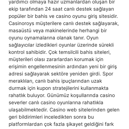
yardımcı olmaya hazır uzmanlardan oluşan bir
ekip tarafından 24 saat canlı destek sağlayan
popüler bir bahis ve casino oyunu giriş sitesidir.
Casinoroys müşterilere canlı destek sağlayarak,
masaüstü veya makinelerinde herhangi bir
oyunu oynamalarına olanak tanır. Oyun
sağlayıcılar izledikleri oyunlar üzerinde sürekli
kontrol sahibidir. Çok temsilcili bahis siteleri,
müşterileri olası zararlardan korumak için
erişimin engellenmesinin ardından yeni bir giriş
adresi sağlayarak sektöre yeniden girdi. Spor
meraklıları, canlı bahis ipuçlarından uzak
durmak için kupon stratejilerini kullanmakta
rahatlık buluyor. Günümüz koşullarında casino
severler canlı casino oyunlarına rahatlıkla
ulaşabilmektedir. Casino web sitelerinden gelen
geri bildirimleri inceledikten sonra bu
platformlardan çok fazla şikayet geldiğini fark