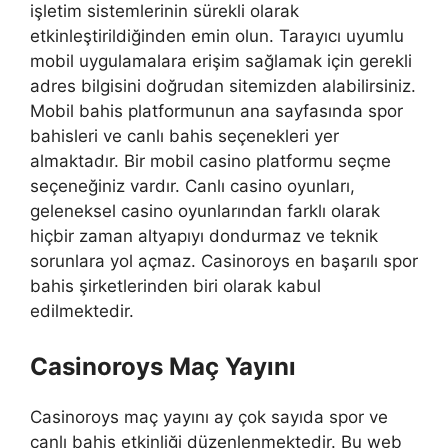
işletim sistemlerinin sürekli olarak
etkinleştirildiğinden emin olun. Tarayıcı uyumlu
mobil uygulamalara erişim sağlamak için gerekli
adres bilgisini doğrudan sitemizden alabilirsiniz.
Mobil bahis platformunun ana sayfasında spor
bahisleri ve canlı bahis seçenekleri yer
almaktadır. Bir mobil casino platformu seçme
seçeneğiniz vardır. Canlı casino oyunları,
geleneksel casino oyunlarından farklı olarak
hiçbir zaman altyapıyı dondurmaz ve teknik
sorunlara yol açmaz. Casinoroys en başarılı spor
bahis şirketlerinden biri olarak kabul
edilmektedir.
Casinoroys Maç Yayını
Casinoroys maç yayını ay çok sayıda spor ve
canlı bahis etkinliği düzenlenmektedir. Bu web