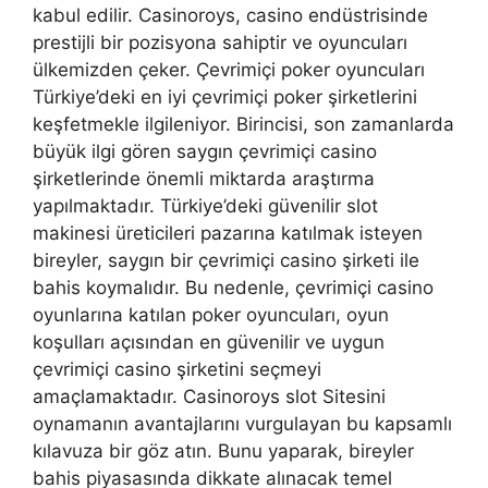
kabul edilir. Casinoroys, casino endüstrisinde
prestijli bir pozisyona sahiptir ve oyuncuları
ülkemizden çeker. Çevrimiçi poker oyuncuları
Türkiye’deki en iyi çevrimiçi poker şirketlerini
keşfetmekle ilgileniyor. Birincisi, son zamanlarda
büyük ilgi gören saygın çevrimiçi casino
şirketlerinde önemli miktarda araştırma
yapılmaktadır. Türkiye’deki güvenilir slot
makinesi üreticileri pazarına katılmak isteyen
bireyler, saygın bir çevrimiçi casino şirketi ile
bahis koymalıdır. Bu nedenle, çevrimiçi casino
oyunlarına katılan poker oyuncuları, oyun
koşulları açısından en güvenilir ve uygun
çevrimiçi casino şirketini seçmeyi
amaçlamaktadır. Casinoroys slot Sitesini
oynamanın avantajlarını vurgulayan bu kapsamlı
kılavuza bir göz atın. Bunu yaparak, bireyler
bahis piyasasında dikkate alınacak temel