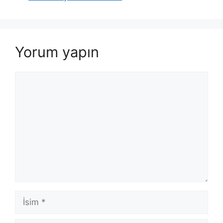
Yorum yapın
Yorum
İsim