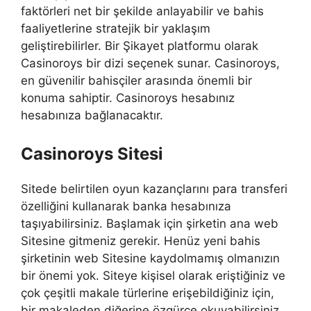
faktörleri net bir şekilde anlayabilir ve bahis
faaliyetlerine stratejik bir yaklaşım
geliştirebilirler. Bir Şikayet platformu olarak
Casinoroys bir dizi seçenek sunar. Casinoroys,
en güvenilir bahisçiler arasında önemli bir
konuma sahiptir. Casinoroys hesabınız
hesabınıza bağlanacaktır.
Casinoroys Sitesi
Sitede belirtilen oyun kazançlarını para transferi
özelliğini kullanarak banka hesabınıza
taşıyabilirsiniz. Başlamak için şirketin ana web
Sitesine gitmeniz gerekir. Henüz yeni bahis
şirketinin web Sitesine kaydolmamış olmanızın
bir önemi yok. Siteye kişisel olarak eriştiğiniz ve
çok çeşitli makale türlerine erişebildiğiniz için,
bir makaleden diğerine özgürce okuyabilirsiniz.