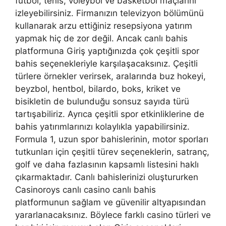
futbol, ​​tenis, voleybol ve basketbol maçlarını
izleyebilirsiniz. Firmanızın televizyon bölümünü
kullanarak arzu ettiğiniz resepsiyona yatırım
yapmak hiç de zor değil. Ancak canlı bahis
platformuna Giriş yaptığınızda çok çeşitli spor
bahis seçenekleriyle karşılaşacaksınız. Çeşitli
türlere örnekler verirsek, aralarında buz hokeyi,
beyzbol, hentbol, ​​bilardo, boks, kriket ve
bisikletin de bulunduğu sonsuz sayıda türü
tartışabiliriz. Ayrıca çeşitli spor etkinliklerine de
bahis yatırımlarınızı kolaylıkla yapabilirsiniz.
Formula 1, uzun spor bahislerinin, motor sporları
tutkunları için çeşitli türev seçeneklerin, satranç,
golf ve daha fazlasının kapsamlı listesini haklı
çıkarmaktadır. Canlı bahislerinizi oluştururken
Casinoroys canlı casino canlı bahis
platformunun sağlam ve güvenilir altyapısından
yararlanacaksınız. Böylece farklı casino türleri ve