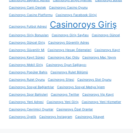
Casinoroys Bağlantı Adresi
Casinoroys Bingo İşlemler
Casinoroys Bonus
Casinoroys Canlı Destek
Casinoroys Casino Oyunu
Casinoroys Casino Platformu
Casinoroys Facebook Girişi
Casinoroys Giriş
Casinoroys Futbol Adresi
Casinoroys Giriş Bonusları
Casinoroys Giriş Sayfası
Casinoroys Güncel
Casinoroys Güncel Giriş
Casinoroys Güvenilir Adres
Casinoroys Güvenilir Mi
Casinoroys Hesap Ödemeleri
Casinoroys Kayıt
Casinoroys Kayıt Süreci
Casinoroys Kaç Oldu
Casinoroys Maç Yayını
Casinoroys Mobil Giriş
Casinoroys Oyun Sağlayıcı
Casinoroys Popüler Bahis
Casinoroys Rulet Bölümü
Casinoroys Rulet Oyunu
Casinoroys Sitesi
Casinoroys Slot Oyunu
Casinoroys Sosyal Bağlantılar
Casinoroys Sosyal Medya İşlem
Casinoroys Spor Bahisleri
Casinoroys Twitter
Casinoroys Vip Kayıt
Casinoroys Yeni Adresi
Casinoroys Yeni Giriş
Casinoroys Yeni Hizmetler
Casinoroys Çevrimiçi Oyunlar
Casinoroys Özel Oranlar
Casinoroys Üyelik
Casinoroys İnstagram
Casinoroys Şikayet