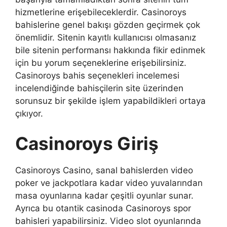
hizmetlerine erişebileceklerdir. Casinoroys
bahislerine genel bakışı gözden geçirmek çok
önemlidir. Sitenin kayıtlı kullanıcısı olmasanız
bile sitenin performansı hakkında fikir edinmek
için bu yorum seçeneklerine erişebilirsiniz.
Casinoroys bahis seçenekleri incelemesi
incelendiğinde bahisçilerin site üzerinden
sorunsuz bir şekilde işlem yapabildikleri ortaya
çıkıyor.
Casinoroys Giriş
Casinoroys Casino, sanal bahislerden video
poker ve jackpotlara kadar video yuvalarından
masa oyunlarına kadar çeşitli oyunlar sunar.
Ayrıca bu otantik casinoda Casinoroys spor
bahisleri yapabilirsiniz. Video slot oyunlarında