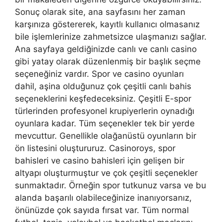
Sonuç olarak site, ana sayfasını her zaman
karşınıza göstererek, kayıtlı kullanıcı olmasanız
bile işlemlerinize zahmetsizce ulaşmanızı sağlar.
Ana sayfaya geldiğinizde canlı ve canlı casino
gibi yatay olarak düzenlenmiş bir başlık seçme
seçeneğiniz vardır. Spor ve casino oyunları
dahil, aşina olduğunuz çok çeşitli canlı bahis
seçeneklerini keşfedeceksiniz. Çeşitli E-spor
türlerinden profesyonel krupiyerlerin oynadığı
oyunlara kadar. Tüm seçenekler tek bir yerde
mevcuttur. Genellikle olağanüstü oyunların bir
ön listesini oluştururuz. Casinoroys, spor
bahisleri ve casino bahisleri için gelişen bir
altyapı oluşturmuştur ve çok çeşitli seçenekler
sunmaktadır. Örneğin spor tutkunuz varsa ve bu
alanda başarılı olabileceğinize inanıyorsanız,
önünüzde çok sayıda fırsat var. Tüm normal