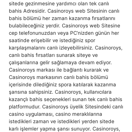
sitede gezinmesine yardımcı olan tek canlı
bahis Adresidir. Casinoroys web Sitesinin canlı
bahis bölümü her zaman kazanma fırsatlarını
bulabileceğiniz yerdir. Casinoroys web Sitesine
cep telefonunuzdan veya PC’nizden günün her
saatinde erişebilir ve istediğiniz spor
karşılaşmalarını canlı izleyebilirsiniz. Casinoroys,
canlı bahis fırsatları sunarak siteye ve
çalışanlarına gelir sağlamaya devam ediyor.
Casinoroys markası ile bağlantı kurarak ve
Casinoroys markasının canlı bahis bölümü
içerisinde dilediğiniz spora katılarak kazanma
şansına sahipsiniz. Casinoroys, kullanıcılara
kazançlı bahis seçenekleri sunan tek canlı bahis
platformudur. Casinoroys üyelik Sitesindeki canlı
casino uygulaması, casino meraklılarına
istedikleri zaman ve istedikleri yerden sitede
karlı işlemler yapma şansı sunuyor. Casinoroys,