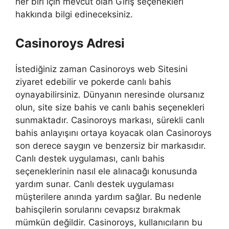
her biri için mevcut olan Giriş seçenekleri
hakkında bilgi edineceksiniz.
Casinoroys Adresi
İstediğiniz zaman Casinoroys web Sitesini
ziyaret edebilir ve pokerde canlı bahis
oynayabilirsiniz. Dünyanın neresinde olursanız
olun, site size bahis ve canlı bahis seçenekleri
sunmaktadır. Casinoroys markası, sürekli canlı
bahis anlayışını ortaya koyacak olan Casinoroys
son derece saygın ve benzersiz bir markasıdır.
Canlı destek uygulaması, canlı bahis
seçeneklerinin nasıl ele alınacağı konusunda
yardım sunar. Canlı destek uygulaması
müşterilere anında yardım sağlar. Bu nedenle
bahisçilerin sorularını cevapsız bırakmak
mümkün değildir. Casinoroys, kullanıcıların bu