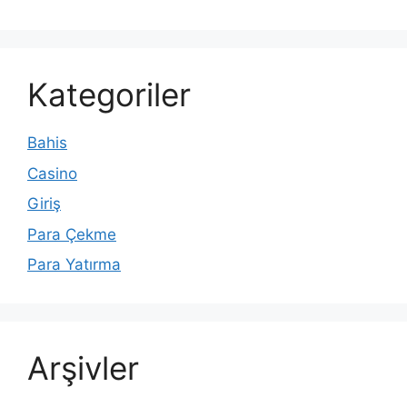
Kategoriler
Bahis
Casino
Giriş
Para Çekme
Para Yatırma
Arşivler