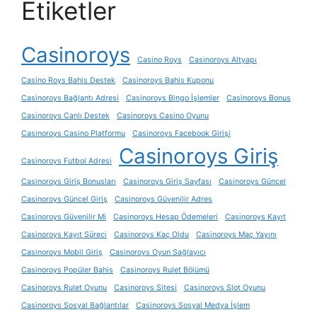
Etiketler
Casinoroys
Casino Roys
Casinoroys Altyapı
Casino Roys Bahis Destek
Casinoroys Bahis Kuponu
Casinoroys Bağlantı Adresi
Casinoroys Bingo İşlemler
Casinoroys Bonus
Casinoroys Canlı Destek
Casinoroys Casino Oyunu
Casinoroys Casino Platformu
Casinoroys Facebook Girişi
Casinoroys Giriş
Casinoroys Futbol Adresi
Casinoroys Giriş Bonusları
Casinoroys Giriş Sayfası
Casinoroys Güncel
Casinoroys Güncel Giriş
Casinoroys Güvenilir Adres
Casinoroys Güvenilir Mi
Casinoroys Hesap Ödemeleri
Casinoroys Kayıt
Casinoroys Kayıt Süreci
Casinoroys Kaç Oldu
Casinoroys Maç Yayını
Casinoroys Mobil Giriş
Casinoroys Oyun Sağlayıcı
Casinoroys Popüler Bahis
Casinoroys Rulet Bölümü
Casinoroys Rulet Oyunu
Casinoroys Sitesi
Casinoroys Slot Oyunu
Casinoroys Sosyal Bağlantılar
Casinoroys Sosyal Medya İşlem