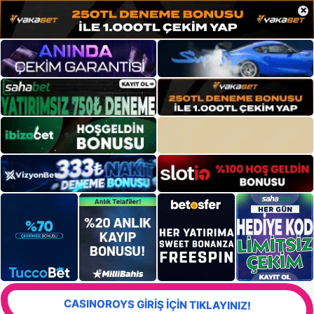
×
CASINOROYS GİRİŞ İÇİN TIKLAYINIZ!