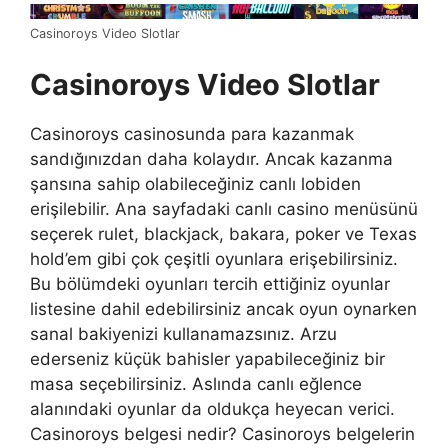
Casinoroys Video Slotlar
Casinoroys Video Slotlar
Casinoroys casinosunda para kazanmak
sandığınızdan daha kolaydır. Ancak kazanma
şansına sahip olabileceğiniz canlı lobiden
erişilebilir. Ana sayfadaki canlı casino menüsünü
seçerek rulet, blackjack, bakara, poker ve Texas
hold’em gibi çok çeşitli oyunlara erişebilirsiniz.
Bu bölümdeki oyunları tercih ettiğiniz oyunlar
listesine dahil edebilirsiniz ancak oyun oynarken
sanal bakiyenizi kullanamazsınız. Arzu
ederseniz küçük bahisler yapabileceğiniz bir
masa seçebilirsiniz. Aslında canlı eğlence
alanındaki oyunlar da oldukça heyecan verici.
Casinoroys belgesi nedir? Casinoroys belgelerin