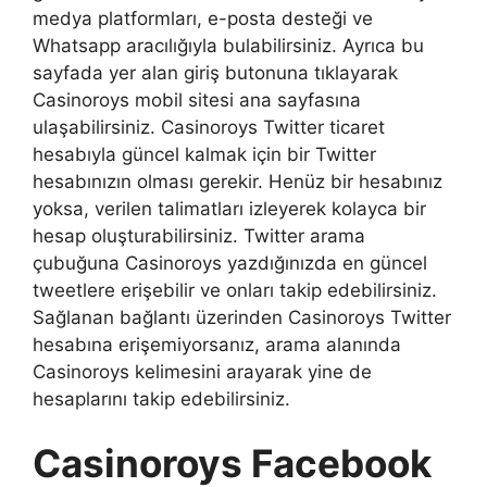
medya platformları, e-posta desteği ve
Whatsapp aracılığıyla bulabilirsiniz. Ayrıca bu
sayfada yer alan giriş butonuna tıklayarak
Casinoroys mobil sitesi ana sayfasına
ulaşabilirsiniz. Casinoroys Twitter ticaret
hesabıyla güncel kalmak için bir Twitter
hesabınızın olması gerekir. Henüz bir hesabınız
yoksa, verilen talimatları izleyerek kolayca bir
hesap oluşturabilirsiniz. Twitter arama
çubuğuna Casinoroys yazdığınızda en güncel
tweetlere erişebilir ve onları takip edebilirsiniz.
Sağlanan bağlantı üzerinden Casinoroys Twitter
hesabına erişemiyorsanız, arama alanında
Casinoroys kelimesini arayarak yine de
hesaplarını takip edebilirsiniz.
Casinoroys Facebook