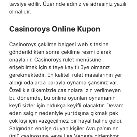
tavsiye edilir. Üzerinde adınız ve adresiniz yazılı
olmalıdır.
Casinoroys Online Kupon
Casinoroys çekilme belgesi web sitesine
gönderildikten sonra çekilme resmi olarak
onaylanır. Casinoroys rulet menüsüne
erişebilmek için siteye kayıtlı üye olmanız
gerekmektedir. En kaliteli rulet masalarının yer
aldığı odalarda parayla oynama şansınız var.
Özellikle ülkemizde casinolara izin verilmeyen
bu dönemde, bu online oyunları oynamanın
keyfi sizler için oldukça keyifli olacaktır. Devam
eden salgın nedeniyle yurtdışına çıkmak pek
çok kişi için vazgeçilmez bir hayal haline geldi.
Salgından endişe duyan kişiler Avrupa’nın en
ünlü casinosuna veya Las Vegas’a gidemiyor.