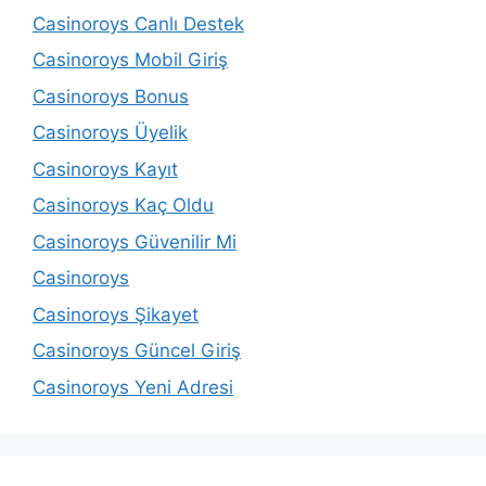
Casinoroys Canlı Destek
Casinoroys Mobil Giriş
Casinoroys Bonus
Casinoroys Üyelik
Casinoroys Kayıt
Casinoroys Kaç Oldu
Casinoroys Güvenilir Mi
Casinoroys
Casinoroys Şikayet
Casinoroys Güncel Giriş
Casinoroys Yeni Adresi