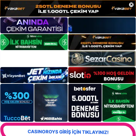
×
CASINOROYS GİRİŞ İÇİN TIKLAYINIZ!