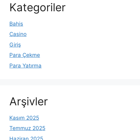
Kategoriler
Bahis
Casino
Giriş
Para Çekme
Para Yatırma
Arşivler
Kasım 2025
Temmuz 2025
Haziran 2025