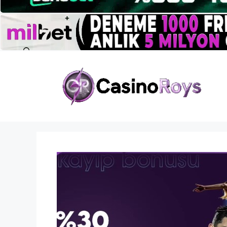
İçeriğe
atla