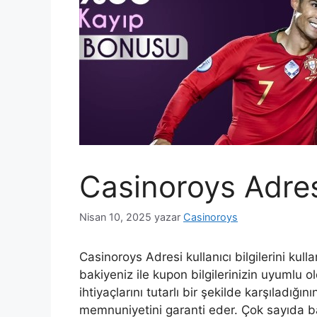
Casinoroys Adre
Nisan 10, 2025
yazar
Casinoroys
Casinoroys Adresi kullanıcı bilgilerini kul
bakiyeniz ile kupon bilgilerinizin uyumlu o
ihtiyaçlarını tutarlı bir şekilde karşıladığ
memnuniyetini garanti eder. Çok sayıda b